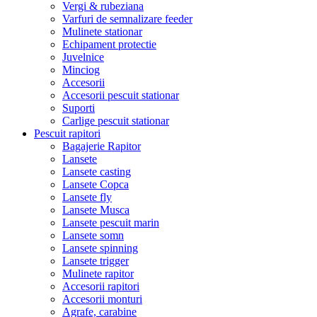
Vergi & rubeziana
Varfuri de semnalizare feeder
Mulinete stationar
Echipament protectie
Juvelnice
Minciog
Accesorii
Accesorii pescuit stationar
Suporti
Carlige pescuit stationar
Pescuit rapitori
Bagajerie Rapitor
Lansete
Lansete casting
Lansete Copca
Lansete fly
Lansete Musca
Lansete pescuit marin
Lansete somn
Lansete spinning
Lansete trigger
Mulinete rapitor
Accesorii rapitori
Accesorii monturi
Agrafe, carabine