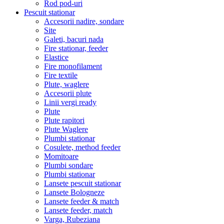
Rod pod-uri
Pescuit stationar
Accesorii nadire, sondare
Site
Galeti, bacuri nada
Fire stationar, feeder
Elastice
Fire monofilament
Fire textile
Plute, waglere
Accesorii plute
Linii vergi ready
Plute
Plute rapitori
Plute Waglere
Plumbi stationar
Cosulete, method feeder
Momitoare
Plumbi sondare
Plumbi stationar
Lansete pescuit stationar
Lansete Bologneze
Lansete feeder & match
Lansete feeder, match
Varga, Rubeziana