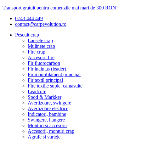
Transport gratuit pentru comenzile mai mari de 300 RON!
0743 444 449
contact@carpevolution.ro
Pescuit crap
Lansete crap
Mulinete crap
Fire crap
Accesorii fire
Fir fluorocarbon
Fir inaintas (leader)
Fir monofilament principal
Fir textil principal
Fire textile suple, camasuite
Leadcore
Spod & Markker
Avertizoare, swingere
Avertizoare electrice
Indicatori, bambine
Swingere, hangere
Monturi si accesorii
Accesorii, monturi crap
Agrafe si varteje