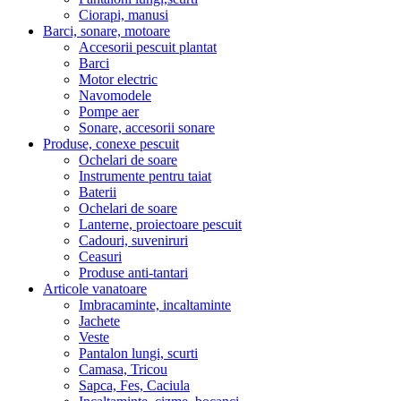
Ciorapi, manusi
Barci, sonare, motoare
Accesorii pescuit plantat
Barci
Motor electric
Navomodele
Pompe aer
Sonare, accesorii sonare
Produse, conexe pescuit
Ochelari de soare
Instrumente pentru taiat
Baterii
Ochelari de soare
Lanterne, proiectoare pescuit
Cadouri, suveniruri
Ceasuri
Produse anti-tantari
Articole vanatoare
Imbracaminte, incaltaminte
Jachete
Veste
Pantalon lungi, scurti
Camasa, Tricou
Sapca, Fes, Caciula