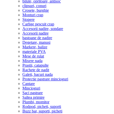
bilute, opritoare, antisoc
clipsuri, conuri
Crosete, burghie
Monturi crap
Stopere
Carlige pescuit crap
Accesorii nadire, sondare
Accesorii nadire
bastoane de nadire
Degetare, manusi
Markere, balize
materiale PVA
Mese de rulat
Mixere nada
Prastii, catapulte
Rachete de nadit
Galeti, bacuri nada
Protectie pastrare mincioguri
Cantare
Mincioguri
Saci pastrare
Saltea primire
Plumbi, momitor
Rodpod, picheti, suporti
Buzz bar, suporti, picheti