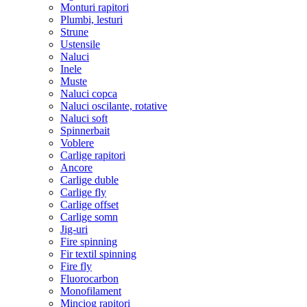
Monturi rapitori
Plumbi, lesturi
Strune
Ustensile
Naluci
Inele
Muste
Naluci copca
Naluci oscilante, rotative
Naluci soft
Spinnerbait
Voblere
Carlige rapitori
Ancore
Carlige duble
Carlige fly
Carlige offset
Carlige somn
Jig-uri
Fire spinning
Fir textil spinning
Fire fly
Fluorocarbon
Monofilament
Minciog rapitori