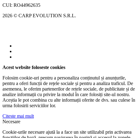
CUI: RO44962635
2026 © CARP EVOLUTION S.R.L.
Acest website foloseste cookies
Folosim cookie-uri pentru a personaliza conținutul și anunțurile,
pentru a oferi funcții de rețele sociale și pentru a analiza traficul. De
asemenea, le oferim partenerilor de rețele sociale, de publicitate și de
analize informații cu privire la modul în care folosiți site-ul nostru.
Aceștia le pot combina cu alte informații oferite de dvs. sau culese în
urma folosirii serviciilor lor.
Citeste mai mult
Necesare
Cookie-urile necesare ajută la a face un site utilizabil prin activarea
funcţiilor de bază, precum navigarea în pagină şi accesul la zonele