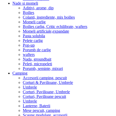
Nade si momeli
Aditivi, arome, dip
Boilies
Colanti, ingrediente, mix boilies
Momeli carlig
Boilies carlig, Critic echilibrate, wafters
Momeli artificiale,expandate
Pasta solubila
Pelete carlig
Pop-up
Porumb de carlig
wafters
Nada, groundbait
Peleti, micropeleti
Porumb, seminte, mixuri
Camping
Accesorii camping, pescuit
Corturi & Pavilioane, Umbrele
Umbrele
Corturi, Pavilioane, Umbrele
Corturi, Pavilioane pescuit
Umbrele
Lanterne, Baterii
Mese pescuit, camping
Scaune modulare, accesorii