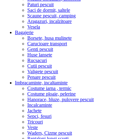
Paturi pescuit
Saci de dormit, saltele
Scaune pescuit, camping
Aragazuri, incalzitoare
Vesela
Bagajerie
Borsete, husa mulinete
Carucioare transport
Genti pescuit
Huse lansete
Rucsacuri
Cutii pescuit
Valigete pescuit
Penare pescuit
Imbracaminte, incaltaminte
Costume iarna , termic
Costume ploaie, pelerine
Hanorace, bluze, pulovere pescuit
Incalcaminte
Jachete
Sepci, fesuri
Tricouri
Veste
Waders, Cizme pescuit
Pantaloni lungi,scurti