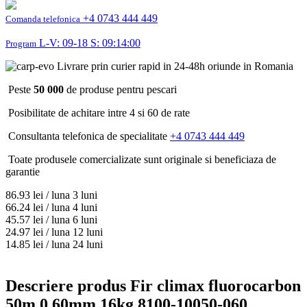
+4 0743 444 449
Comanda telefonica
L-V: 09-18 S: 09:14:00
Program
Livrare prin curier rapid in 24-48h oriunde in Romania
Peste
50 000
de produse pentru pescari
Posibilitate de achitare intre 4 si 60 de rate
Consultanta telefonica de specialitate
+4 0743 444 449
Toate produsele comercializate sunt originale si beneficiaza de
garantie
86.93
lei / luna
3 luni
66.24
lei / luna
4 luni
45.57
lei / luna
6 luni
24.97
lei / luna
12 luni
14.85
lei / luna
24 luni
Descriere produs Fir climax fluorocarbon
50m 0.60mm 16kg 8100-10050-060