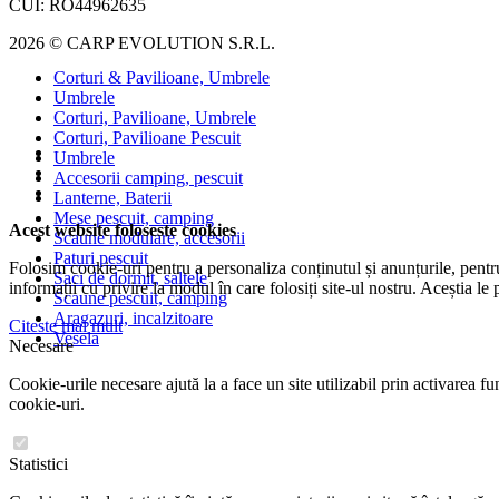
CUI: RO44962635
2026 © CARP EVOLUTION S.R.L.
Corturi & Pavilioane, Umbrele
Umbrele
Corturi, Pavilioane, Umbrele
Corturi, Pavilioane Pescuit
Umbrele
Accesorii camping, pescuit
Lanterne, Baterii
Mese pescuit, camping
Acest website foloseste cookies
Scaune modulare, accesorii
Paturi pescuit
Folosim cookie-uri pentru a personaliza conținutul și anunțurile, pentru 
Saci de dormit, saltele
informații cu privire la modul în care folosiți site-ul nostru. Aceștia le 
Scaune pescuit, camping
Aragazuri, incalzitoare
Citeste mai mult
Vesela
Necesare
Cookie-urile necesare ajută la a face un site utilizabil prin activarea 
cookie-uri.
Statistici