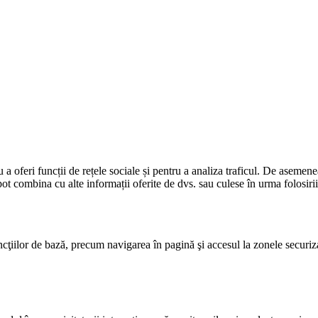
a oferi funcții de rețele sociale și pentru a analiza traficul. De asemenea,
pot combina cu alte informații oferite de dvs. sau culese în urma folosirii 
funcţiilor de bază, precum navigarea în pagină şi accesul la zonele securi