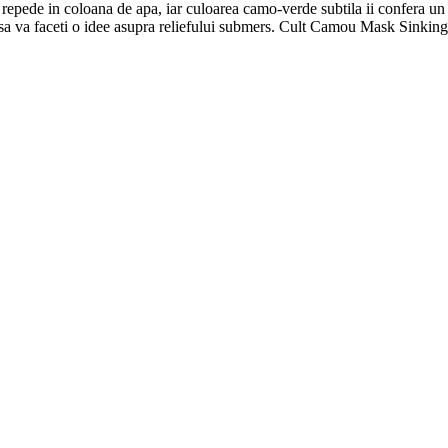
e repede in coloana de apa, iar culoarea camo-verde subtila ii confera un 
a sa va faceti o idee asupra reliefului submers. Cult Camou Mask Sinking