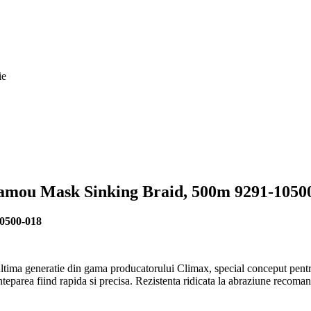
ie
 Camou Mask Sinking Braid, 500m 9291-1050
10500-018
ltima generatie din gama producatorului Climax, special conceput pentru 
inteparea fiind rapida si precisa. Rezistenta ridicata la abraziune recoma