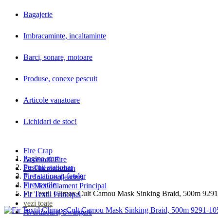
Bagajerie
Imbracaminte, incaltaminte
Barci, sonare, motoare
Produse, conexe pescuit
Articole vanatoare
Lichidari de stoc!
Fire Crap
Pagina start
Accesorii Fire
Pescuit stationar
Fir Fluorocarbon
Fire stationar, feeder
Fir Inaintas (leader)
Fire textile
Fir Monofilament Principal
Fir Textil Climax Cult Camou Mask Sinking Braid, 500m 929
Fir Textil Principal
vezi toate
Avertizoare, Swingere