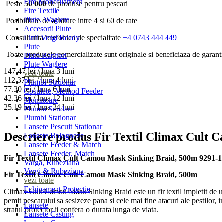
Fire Monofilament
Lansete crap
Peste
50 000
de produse pentru pescari
Fire Textile
Mulinete crap
Plute, Waglere
Posibilitate de achitare intre 4 si 60 de rate
Carlige pescuit crap
Accesorii Plute
Plumbi, momitor
Linii Vergi Ready
Consultanta telefonica de specialitate
+4 0743 444 449
Plute
Toate produsele comercializate sunt originale si beneficiaza de garant
Plute Rapitori
Plute Waglere
147.47
lei / luna
3 luni
vezi toate
112.37
lei / luna
4 luni
Plumbi Stationar
77.30
lei / luna
6 luni
Cosulete, Method Feeder
42.36
lei / luna
12 luni
Momitoare
25.19
lei / luna
24 luni
Plumbi Sondare
Plumbi Stationar
Lansete Pescuit Stationar
Descriere produs Fir Textil Climax Cult
Lansete Bologneze
Lansete Feeder & Match
Lansete Feeder, Match
Fir Textil Climax Cult Camou Mask Sinking Braid, 500m 9291-
Varga, Rubeziana
Vergi & Rubeziana
Fir Textil Climax Cult Camou Mask Sinking Braid, 500m
vezi toate
Echipament Protectie
Climax Cult Camou Mask Sinking Braid este un fir textil impletit de u
Juvelnice
pemit pescarului sa sesizeze pana si cele mai fine atacuri ale pestilor, 
Lansete
Minciog
stratul protector ii confera o durata lunga de viata.
Lansete Casting
Accesorii