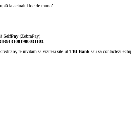
eruptă la actualul loc de muncă.
tă
SelfPay
(ZebraPay).
IB9131001900031103
.
reditare, te invităm să vizitezi site-ul
TBI Bank
sau să contactezi ech