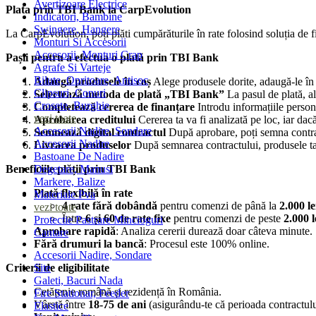
Avertizoare Electrice
Plata prin TBI Bank la CarpEvolution
Indicatori, Bambine
Swingere, Hangere
La CarpEvolution, poți plăti cumpărăturile în rate folosind soluția de f
Monturi Si Accesorii
Accesorii, Monturi Crap
Pașii pentru a efectua o plată prin TBI Bank
Agrafe Si Varteje
Bilute, Opritoare, Antisoc
Adaugă produsele în coș
Alege produsele dorite, adaugă-le în 
Clipsuri, Conuri
Selectează metoda de plată „TBI Bank”
La pasul de plată, a
Crosete, Burghie
Completează cererea de finanțare
Introdu informațiile persona
vezi toate
Aprobarea creditului
Cererea ta va fi analizată pe loc, iar dac
Accesorii Nadire, Sondare
Semnează digital contractul
După aprobare, poți semna contract
Accesorii Nadire
Livrarea produselor
După semnarea contractului, produsele tale 
Bastoane De Nadire
Degetare, Manusi
Beneficiile plății prin TBI Bank
Markere, Balize
Plată flexibilă în rate
Materiale Pva
4 rate fără dobândă
pentru comenzi de până la
2.000 le
vezi toate
Între
6 și 60 de rate fixe
pentru comenzi de peste
2.000 l
Protectie Pastrare Mincioguri
Aprobare rapidă
: Analiza cererii durează doar câteva minute.
Cantare
Fără drumuri la bancă
: Procesul este 100% online.
Mincioguri
Accesorii Nadire, Sondare
Saci Pastrare
Site
Criterii de eligibilitate
Saltea Primire
Galeti, Bacuri Nada
Rodpod, Picheti, Suporti
Cetățenie română și rezidență în România.
Fire Stationar, Feeder
Buzz Bar, Suporti, Picheti
Vârstă între
18-75 de ani
(asigurându-te că perioada contractului
Elastice
Rod Pod-uri