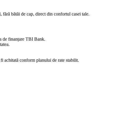
l, fără bătăi de cap, direct din confortul casei tale.
ma de finanțare TBI Bank.
tatea.
i achitată conform planului de rate stabilit.