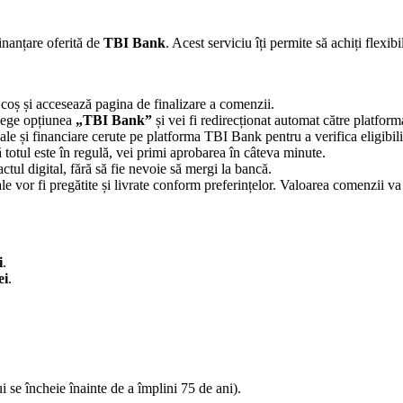
inanțare oferită de
TBI Bank
. Acest serviciu îți permite să achiți flexibi
coș și accesează pagina de finalizare a comenzii.
lege opțiunea
„TBI Bank”
și vei fi redirecționat automat către platfor
le și financiare cerute pe platforma TBI Bank pentru a verifica eligibili
ă totul este în regulă, vei primi aprobarea în câteva minute.
ul digital, fără să fie nevoie să mergi la bancă.
vor fi pregătite și livrate conform preferințelor. Valoarea comenzii va f
i
.
ei
.
 se încheie înainte de a împlini 75 de ani).