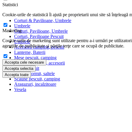
Statistici
Cookie-urile de statistică îi ajută pe proprietarii unui site să înţeleagă
Corturi & Pavilioane, Umbrele
Umbrele
Marketing
Corturi, Pavilioane, Umbrele
Corturi, Pavilioane Pescuit
Cookie-urile de marketing sunt utilizate pentru a-i urmări pe utilizatori 
Umbrele
agenţiile de puiblicitate şi părţile terţe care se ocupă de publicitate.
Accesorii camping, pescuit
Lanterne, Baterii
Mese pescuit, camping
Accepta cele necesare
Scaune modulare, accesorii
Paturi pescuit
Accepta selectia
Saci de dormit, saltele
Accepta toate
Scaune pescuit, camping
Aragazuri, incalzitoare
Vesela