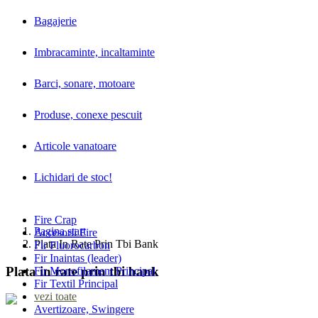
Bagajerie
Imbracaminte, incaltaminte
Barci, sonare, motoare
Produse, conexe pescuit
Articole vanatoare
Lichidari de stoc!
Fire Crap
Pagina start
Accesorii Fire
Plata In Rate Prin Tbi Bank
Fir Fluorocarbon
Fir Inaintas (leader)
Plata in rate prin tbi bank
Fir Monofilament Principal
Fir Textil Principal
vezi toate
Avertizoare, Swingere