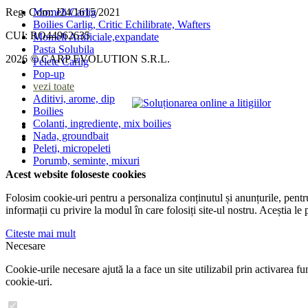
vezi toate
Momeli Carlig
Reg. Com: J24/1615/2021
Fire Spinning
Boilies Carlig, Critic Echilibrate, Wafters
Fir Textil Spinning
CUI: RO44962635
Momeli Artificiale,expandate
Fire Fly
Pasta Solubila
Fluorocarbon
2026 © CARP EVOLUTION S.R.L.
Pelete Carlig
Monofilament
Pop-up
Bagajerie Rapitor
vezi toate
Mulinete rapitor
Aditivi, arome, dip
Minciog rapitori
Boilies
Colanti, ingrediente, mix boilies
Nada, groundbait
Peleti, micropeleti
Porumb, seminte, mixuri
Acest website foloseste cookies
Folosim cookie-uri pentru a personaliza conținutul și anunțurile, pentru 
informații cu privire la modul în care folosiți site-ul nostru. Aceștia le 
Citeste mai mult
Necesare
Cookie-urile necesare ajută la a face un site utilizabil prin activarea 
cookie-uri.