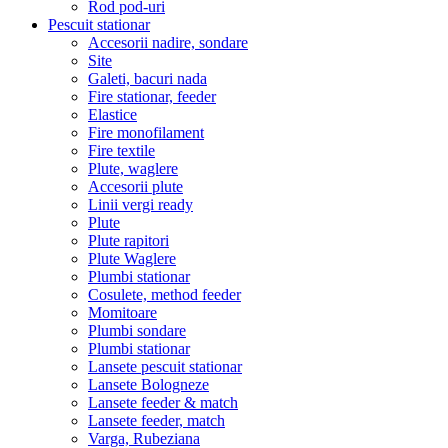
Rod pod-uri
Pescuit stationar
Accesorii nadire, sondare
Site
Galeti, bacuri nada
Fire stationar, feeder
Elastice
Fire monofilament
Fire textile
Plute, waglere
Accesorii plute
Linii vergi ready
Plute
Plute rapitori
Plute Waglere
Plumbi stationar
Cosulete, method feeder
Momitoare
Plumbi sondare
Plumbi stationar
Lansete pescuit stationar
Lansete Bologneze
Lansete feeder & match
Lansete feeder, match
Varga, Rubeziana