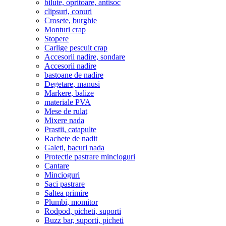
bilute, opritoare, antisoc
clipsuri, conuri
Crosete, burghie
Monturi crap
Stopere
Carlige pescuit crap
Accesorii nadire, sondare
Accesorii nadire
bastoane de nadire
Degetare, manusi
Markere, balize
materiale PVA
Mese de rulat
Mixere nada
Prastii, catapulte
Rachete de nadit
Galeti, bacuri nada
Protectie pastrare mincioguri
Cantare
Mincioguri
Saci pastrare
Saltea primire
Plumbi, momitor
Rodpod, picheti, suporti
Buzz bar, suporti, picheti