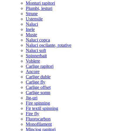
Monturi rapitori
Plumbi, lesturi
Strune
Ustensile
Naluci
Inele
Muste
Naluci copca
Naluci oscilante, rotative
Naluci soft
Spinnerbait
Voblere
Carlige rapitori
Ancore
Carlige duble
Carlige fly
Carlige offset
Carlige somn
Jig-uri
Fire spinning
Fir textil spinning
Fire fly
Fluorocarbon
Monofilament
Minciog rapitori