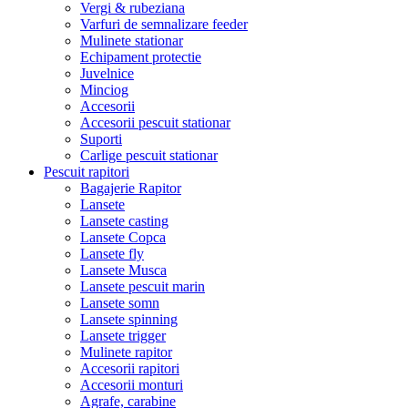
Vergi & rubeziana
Varfuri de semnalizare feeder
Mulinete stationar
Echipament protectie
Juvelnice
Minciog
Accesorii
Accesorii pescuit stationar
Suporti
Carlige pescuit stationar
Pescuit rapitori
Bagajerie Rapitor
Lansete
Lansete casting
Lansete Copca
Lansete fly
Lansete Musca
Lansete pescuit marin
Lansete somn
Lansete spinning
Lansete trigger
Mulinete rapitor
Accesorii rapitori
Accesorii monturi
Agrafe, carabine