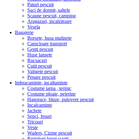
Paturi pescuit
Saci de dormit, saltele
Scaune pescuit, camping
Aragazuri, incalzitoare
Vesela
Bagajerie
Borsete, husa mulinete
Carucioare transport
Genti pescuit
Huse lansete
Rucsacuri
Cutii pescuit
Valigete pescuit
Penare pescuit
Imbracaminte, incaltaminte
Costume iarna , termic
Costume ploaie, pelerine
Hanorace, bluze, pulovere pescuit
Incalcaminte
Jachete
Sepci, fesuri
Tricouri
Veste
Waders, Cizme pescuit
Pantaloni lungi,scurti