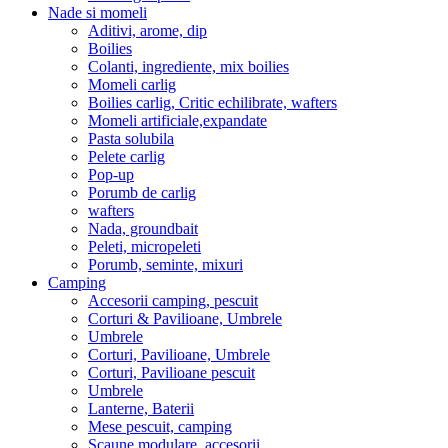
Nade si momeli
Aditivi, arome, dip
Boilies
Colanti, ingrediente, mix boilies
Momeli carlig
Boilies carlig, Critic echilibrate, wafters
Momeli artificiale,expandate
Pasta solubila
Pelete carlig
Pop-up
Porumb de carlig
wafters
Nada, groundbait
Peleti, micropeleti
Porumb, seminte, mixuri
Camping
Accesorii camping, pescuit
Corturi & Pavilioane, Umbrele
Umbrele
Corturi, Pavilioane, Umbrele
Corturi, Pavilioane pescuit
Umbrele
Lanterne, Baterii
Mese pescuit, camping
Scaune modulare, accesorii