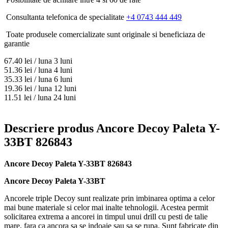
Consultanta telefonica de specialitate
+4 0743 444 449
Toate produsele comercializate sunt originale si beneficiaza de
garantie
67.40
lei / luna
3 luni
51.36
lei / luna
4 luni
35.33
lei / luna
6 luni
19.36
lei / luna
12 luni
11.51
lei / luna
24 luni
Descriere produs Ancore Decoy Paleta Y-
33BT 826843
Ancore Decoy Paleta Y-33BT 826843
Ancore Decoy Paleta Y-33BT
Ancorele triple Decoy sunt realizate prin imbinarea optima a celor
mai bune materiale si celor mai inalte tehnologii. Acestea permit
solicitarea extrema a ancorei in timpul unui drill cu pesti de talie
mare, fara ca ancora sa se indoaie sau sa se rupa. Sunt fabricate din