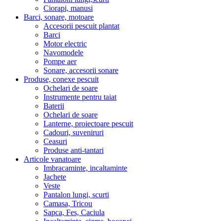
Ciorapi, manusi
Barci, sonare, motoare
Accesorii pescuit plantat
Barci
Motor electric
Navomodele
Pompe aer
Sonare, accesorii sonare
Produse, conexe pescuit
Ochelari de soare
Instrumente pentru taiat
Baterii
Ochelari de soare
Lanterne, proiectoare pescuit
Cadouri, suveniruri
Ceasuri
Produse anti-tantari
Articole vanatoare
Imbracaminte, incaltaminte
Jachete
Veste
Pantalon lungi, scurti
Camasa, Tricou
Sapca, Fes, Caciula