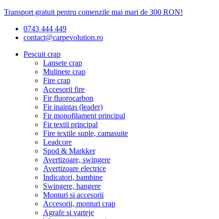
Transport gratuit pentru comenzile mai mari de 300 RON!
0743 444 449
contact@carpevolution.ro
Pescuit crap
Lansete crap
Mulinete crap
Fire crap
Accesorii fire
Fir fluorocarbon
Fir inaintas (leader)
Fir monofilament principal
Fir textil principal
Fire textile suple, camasuite
Leadcore
Spod & Markker
Avertizoare, swingere
Avertizoare electrice
Indicatori, bambine
Swingere, hangere
Monturi si accesorii
Accesorii, monturi crap
Agrafe si varteje