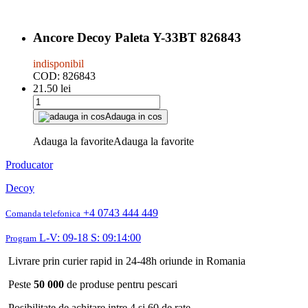
Ancore Decoy Paleta Y-33BT 826843
indisponibil
COD:
826843
21.50
lei
Adauga in cos
Adauga la favorite
Adauga la favorite
Producator
Decoy
+4 0743 444 449
Comanda telefonica
L-V: 09-18 S: 09:14:00
Program
Livrare prin curier rapid in 24-48h oriunde in Romania
Peste
50 000
de produse pentru pescari
Posibilitate de achitare intre 4 si 60 de rate