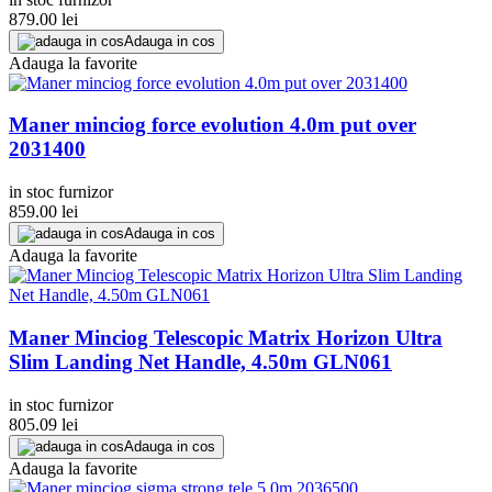
879.00
lei
Adauga in cos
Adauga la favorite
Maner minciog force evolution 4.0m put over
2031400
in stoc furnizor
859.00
lei
Adauga in cos
Adauga la favorite
Maner Minciog Telescopic Matrix Horizon Ultra
Slim Landing Net Handle, 4.50m GLN061
in stoc furnizor
805.09
lei
Adauga in cos
Adauga la favorite