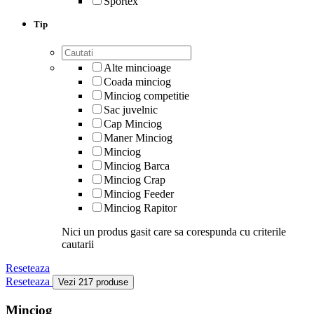
Sportex
Tip
Alte mincioage
Coada minciog
Minciog competitie
Sac juvelnic
Cap Minciog
Maner Minciog
Minciog
Minciog Barca
Minciog Crap
Minciog Feeder
Minciog Rapitor
Nici un produs gasit care sa corespunda cu criterile
cautarii
Reseteaza
Reseteaza
Vezi 217 produse
Minciog