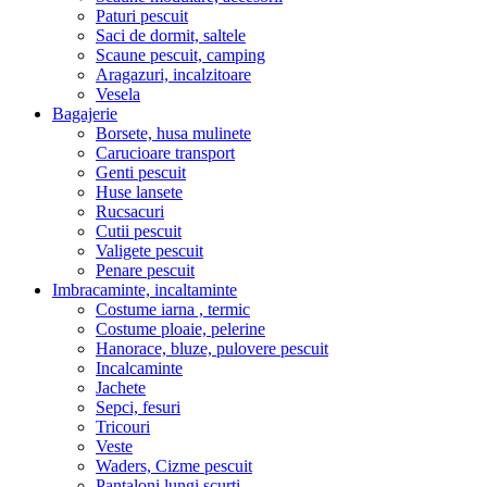
Paturi pescuit
Saci de dormit, saltele
Scaune pescuit, camping
Aragazuri, incalzitoare
Vesela
Bagajerie
Borsete, husa mulinete
Carucioare transport
Genti pescuit
Huse lansete
Rucsacuri
Cutii pescuit
Valigete pescuit
Penare pescuit
Imbracaminte, incaltaminte
Costume iarna , termic
Costume ploaie, pelerine
Hanorace, bluze, pulovere pescuit
Incalcaminte
Jachete
Sepci, fesuri
Tricouri
Veste
Waders, Cizme pescuit
Pantaloni lungi,scurti