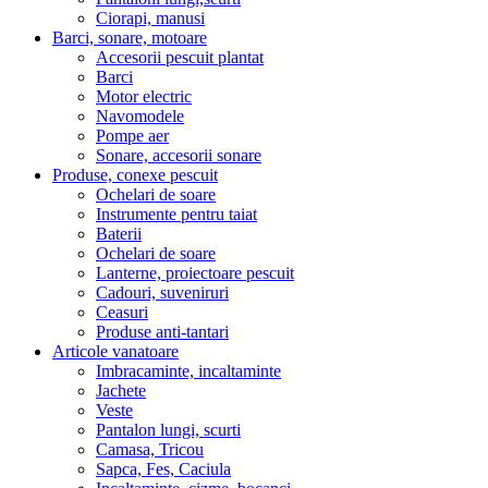
Ciorapi, manusi
Barci, sonare, motoare
Accesorii pescuit plantat
Barci
Motor electric
Navomodele
Pompe aer
Sonare, accesorii sonare
Produse, conexe pescuit
Ochelari de soare
Instrumente pentru taiat
Baterii
Ochelari de soare
Lanterne, proiectoare pescuit
Cadouri, suveniruri
Ceasuri
Produse anti-tantari
Articole vanatoare
Imbracaminte, incaltaminte
Jachete
Veste
Pantalon lungi, scurti
Camasa, Tricou
Sapca, Fes, Caciula