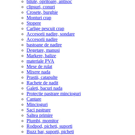
bilute, opritoare, antisoc
clipsuri, conuri
Crosete, burghie
Monturi crap
Stopere
Carlige pescuit crap
Accesorii nadire, sondare
Accesorii nadire
bastoane de nadire
Degetare, manusi
Markere, balize
materiale PVA
Mese de rulat
Mixere nada
Prastii, catapulte
Rachete de nadit
Galeti, bacuri nada
Protectie pastrare mincioguri
Cantare
Mincioguri
Saci pastrare
Saltea primire
Plumbi, momitor
Rodpod, picheti, suporti
Buzz bar, suporti, picheti