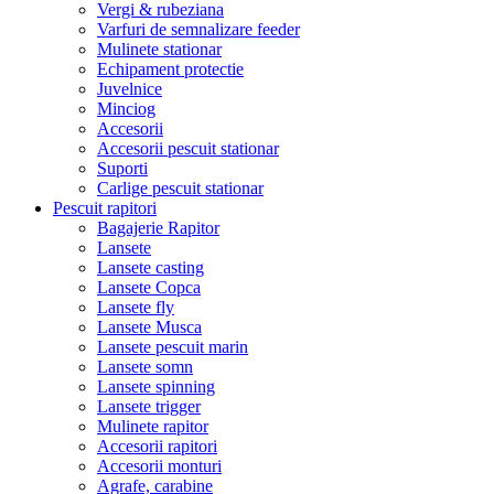
Vergi & rubeziana
Varfuri de semnalizare feeder
Mulinete stationar
Echipament protectie
Juvelnice
Minciog
Accesorii
Accesorii pescuit stationar
Suporti
Carlige pescuit stationar
Pescuit rapitori
Bagajerie Rapitor
Lansete
Lansete casting
Lansete Copca
Lansete fly
Lansete Musca
Lansete pescuit marin
Lansete somn
Lansete spinning
Lansete trigger
Mulinete rapitor
Accesorii rapitori
Accesorii monturi
Agrafe, carabine