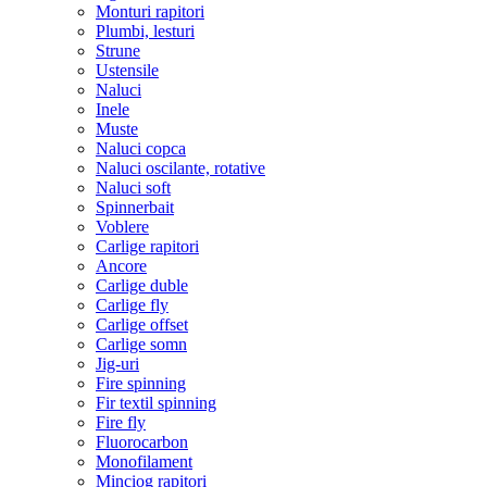
Monturi rapitori
Plumbi, lesturi
Strune
Ustensile
Naluci
Inele
Muste
Naluci copca
Naluci oscilante, rotative
Naluci soft
Spinnerbait
Voblere
Carlige rapitori
Ancore
Carlige duble
Carlige fly
Carlige offset
Carlige somn
Jig-uri
Fire spinning
Fir textil spinning
Fire fly
Fluorocarbon
Monofilament
Minciog rapitori