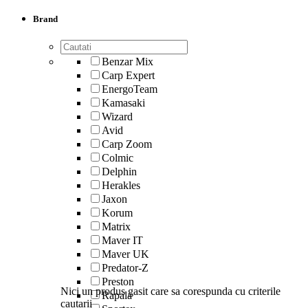
Brand
Benzar Mix
Carp Expert
EnergoTeam
Kamasaki
Wizard
Avid
Carp Zoom
Colmic
Delphin
Herakles
Jaxon
Korum
Matrix
Maver IT
Maver UK
Predator-Z
Preston
Nici un produs gasit care sa corespunda cu criterile
Rapala
cautarii