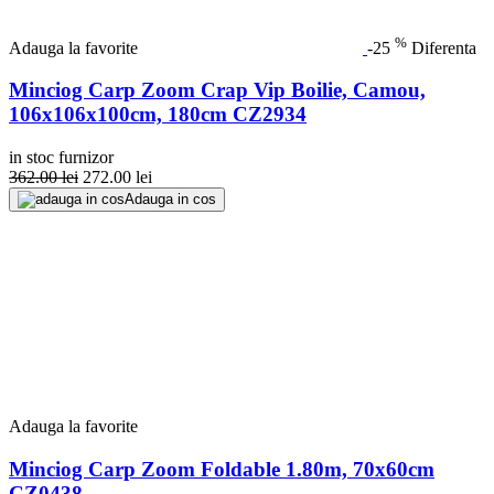
%
Adauga la favorite
-25
Diferenta
Minciog Carp Zoom Crap Vip Boilie, Camou,
106x106x100cm, 180cm CZ2934
in stoc furnizor
362.00
lei
272.00
lei
Adauga in cos
Adauga la favorite
Minciog Carp Zoom Foldable 1.80m, 70x60cm
CZ0438