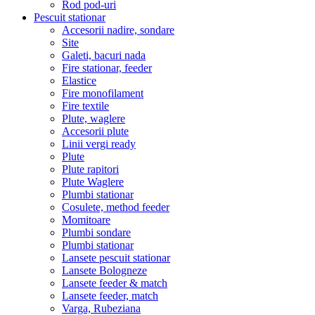
Rod pod-uri
Pescuit stationar
Accesorii nadire, sondare
Site
Galeti, bacuri nada
Fire stationar, feeder
Elastice
Fire monofilament
Fire textile
Plute, waglere
Accesorii plute
Linii vergi ready
Plute
Plute rapitori
Plute Waglere
Plumbi stationar
Cosulete, method feeder
Momitoare
Plumbi sondare
Plumbi stationar
Lansete pescuit stationar
Lansete Bologneze
Lansete feeder & match
Lansete feeder, match
Varga, Rubeziana