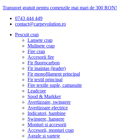
Transport gratuit pentru comenzile mai mari de 300 RON!
0743 444 449
contact@carpevolution.ro
Pescuit crap
Lansete crap
Mulinete crap
Fire crap
Accesorii fire
Fir fluorocarbon
Fir inaintas (leader)
Fir monofilament principal
Fir textil principal
Fire textile suple, camasuite
Leadcore
Spod & Markker
Avertizoare, swingere
Avertizoare electrice
Indicatori, bambine
Swingere, hangere
Monturi si accesorii
Accesorii, monturi crap
Agrafe si varteje