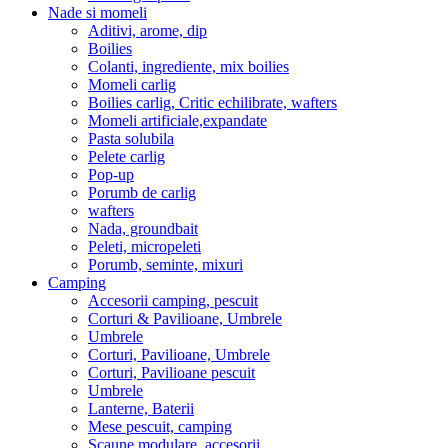
Nade si momeli
Aditivi, arome, dip
Boilies
Colanti, ingrediente, mix boilies
Momeli carlig
Boilies carlig, Critic echilibrate, wafters
Momeli artificiale,expandate
Pasta solubila
Pelete carlig
Pop-up
Porumb de carlig
wafters
Nada, groundbait
Peleti, micropeleti
Porumb, seminte, mixuri
Camping
Accesorii camping, pescuit
Corturi & Pavilioane, Umbrele
Umbrele
Corturi, Pavilioane, Umbrele
Corturi, Pavilioane pescuit
Umbrele
Lanterne, Baterii
Mese pescuit, camping
Scaune modulare, accesorii