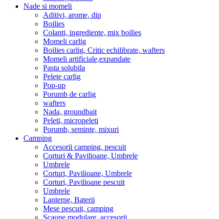
Nade si momeli
Aditivi, arome, dip
Boilies
Colanti, ingrediente, mix boilies
Momeli carlig
Boilies carlig, Critic echilibrate, wafters
Momeli artificiale,expandate
Pasta solubila
Pelete carlig
Pop-up
Porumb de carlig
wafters
Nada, groundbait
Peleti, micropeleti
Porumb, seminte, mixuri
Camping
Accesorii camping, pescuit
Corturi & Pavilioane, Umbrele
Umbrele
Corturi, Pavilioane, Umbrele
Corturi, Pavilioane pescuit
Umbrele
Lanterne, Baterii
Mese pescuit, camping
Scaune modulare, accesorii