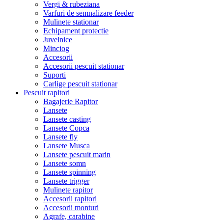
Vergi & rubeziana
Varfuri de semnalizare feeder
Mulinete stationar
Echipament protectie
Juvelnice
Minciog
Accesorii
Accesorii pescuit stationar
Suporti
Carlige pescuit stationar
Pescuit rapitori
Bagajerie Rapitor
Lansete
Lansete casting
Lansete Copca
Lansete fly
Lansete Musca
Lansete pescuit marin
Lansete somn
Lansete spinning
Lansete trigger
Mulinete rapitor
Accesorii rapitori
Accesorii monturi
Agrafe, carabine