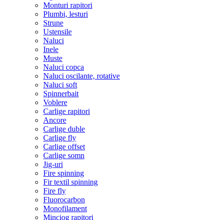
Monturi rapitori
Plumbi, lesturi
Strune
Ustensile
Naluci
Inele
Muste
Naluci copca
Naluci oscilante, rotative
Naluci soft
Spinnerbait
Voblere
Carlige rapitori
Ancore
Carlige duble
Carlige fly
Carlige offset
Carlige somn
Jig-uri
Fire spinning
Fir textil spinning
Fire fly
Fluorocarbon
Monofilament
Minciog rapitori