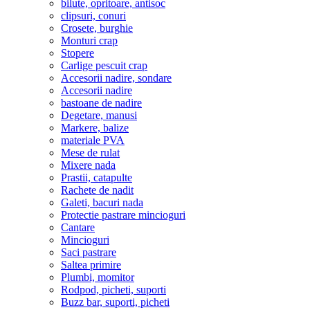
bilute, opritoare, antisoc
clipsuri, conuri
Crosete, burghie
Monturi crap
Stopere
Carlige pescuit crap
Accesorii nadire, sondare
Accesorii nadire
bastoane de nadire
Degetare, manusi
Markere, balize
materiale PVA
Mese de rulat
Mixere nada
Prastii, catapulte
Rachete de nadit
Galeti, bacuri nada
Protectie pastrare mincioguri
Cantare
Mincioguri
Saci pastrare
Saltea primire
Plumbi, momitor
Rodpod, picheti, suporti
Buzz bar, suporti, picheti