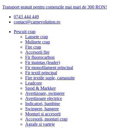
Transport gratuit pentru comenzile mai mari de 300 RON!
0743 444 449
contact@carpevolution.ro
Pescuit crap
Lansete crap
Mulinete crap
Fire crap
Accesorii fire
Fir fluorocarbon
Fir inaintas (leader)
Fir monofilament principal
Fir textil principal
Fire textile suple, camasuite
Leadcore
Spod & Markker
Avertizoare, swingere
Avertizoare electrice
Indicatori, bambine
Swingere, hangere
Monturi si accesorii
Accesorii, monturi crap
Agrafe si varteje