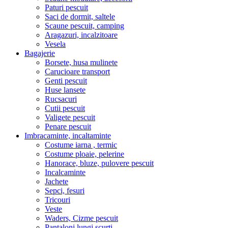
Paturi pescuit
Saci de dormit, saltele
Scaune pescuit, camping
Aragazuri, incalzitoare
Vesela
Bagajerie
Borsete, husa mulinete
Carucioare transport
Genti pescuit
Huse lansete
Rucsacuri
Cutii pescuit
Valigete pescuit
Penare pescuit
Imbracaminte, incaltaminte
Costume iarna , termic
Costume ploaie, pelerine
Hanorace, bluze, pulovere pescuit
Incalcaminte
Jachete
Sepci, fesuri
Tricouri
Veste
Waders, Cizme pescuit
Pantaloni lungi,scurti