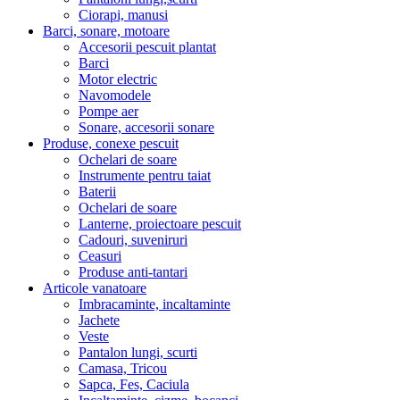
Ciorapi, manusi
Barci, sonare, motoare
Accesorii pescuit plantat
Barci
Motor electric
Navomodele
Pompe aer
Sonare, accesorii sonare
Produse, conexe pescuit
Ochelari de soare
Instrumente pentru taiat
Baterii
Ochelari de soare
Lanterne, proiectoare pescuit
Cadouri, suveniruri
Ceasuri
Produse anti-tantari
Articole vanatoare
Imbracaminte, incaltaminte
Jachete
Veste
Pantalon lungi, scurti
Camasa, Tricou
Sapca, Fes, Caciula