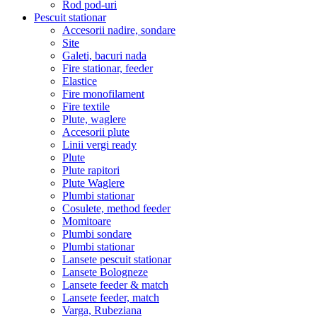
Rod pod-uri
Pescuit stationar
Accesorii nadire, sondare
Site
Galeti, bacuri nada
Fire stationar, feeder
Elastice
Fire monofilament
Fire textile
Plute, waglere
Accesorii plute
Linii vergi ready
Plute
Plute rapitori
Plute Waglere
Plumbi stationar
Cosulete, method feeder
Momitoare
Plumbi sondare
Plumbi stationar
Lansete pescuit stationar
Lansete Bologneze
Lansete feeder & match
Lansete feeder, match
Varga, Rubeziana