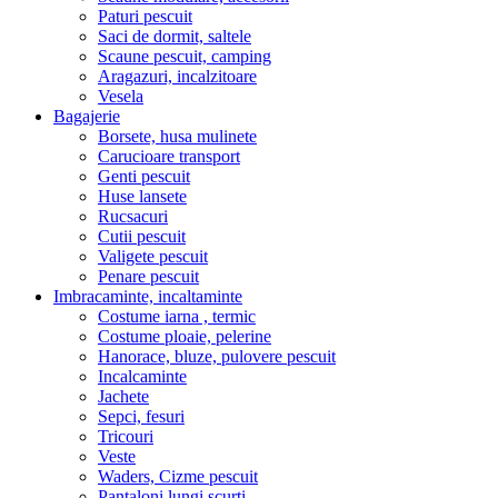
Paturi pescuit
Saci de dormit, saltele
Scaune pescuit, camping
Aragazuri, incalzitoare
Vesela
Bagajerie
Borsete, husa mulinete
Carucioare transport
Genti pescuit
Huse lansete
Rucsacuri
Cutii pescuit
Valigete pescuit
Penare pescuit
Imbracaminte, incaltaminte
Costume iarna , termic
Costume ploaie, pelerine
Hanorace, bluze, pulovere pescuit
Incalcaminte
Jachete
Sepci, fesuri
Tricouri
Veste
Waders, Cizme pescuit
Pantaloni lungi,scurti