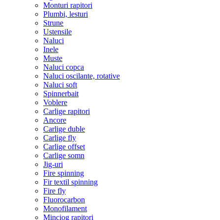
Monturi rapitori
Plumbi, lesturi
Strune
Ustensile
Naluci
Inele
Muste
Naluci copca
Naluci oscilante, rotative
Naluci soft
Spinnerbait
Voblere
Carlige rapitori
Ancore
Carlige duble
Carlige fly
Carlige offset
Carlige somn
Jig-uri
Fire spinning
Fir textil spinning
Fire fly
Fluorocarbon
Monofilament
Minciog rapitori