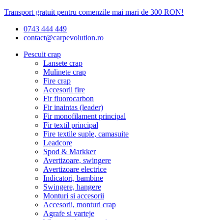
Transport gratuit pentru comenzile mai mari de 300 RON!
0743 444 449
contact@carpevolution.ro
Pescuit crap
Lansete crap
Mulinete crap
Fire crap
Accesorii fire
Fir fluorocarbon
Fir inaintas (leader)
Fir monofilament principal
Fir textil principal
Fire textile suple, camasuite
Leadcore
Spod & Markker
Avertizoare, swingere
Avertizoare electrice
Indicatori, bambine
Swingere, hangere
Monturi si accesorii
Accesorii, monturi crap
Agrafe si varteje