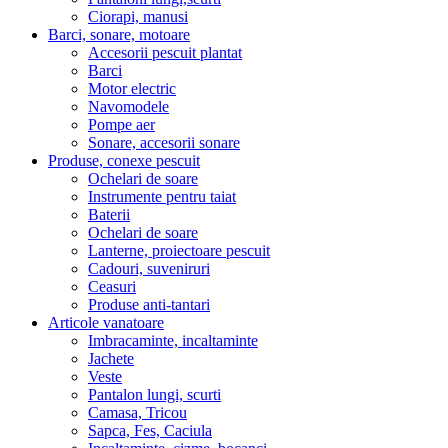
Ciorapi, manusi
Barci, sonare, motoare
Accesorii pescuit plantat
Barci
Motor electric
Navomodele
Pompe aer
Sonare, accesorii sonare
Produse, conexe pescuit
Ochelari de soare
Instrumente pentru taiat
Baterii
Ochelari de soare
Lanterne, proiectoare pescuit
Cadouri, suveniruri
Ceasuri
Produse anti-tantari
Articole vanatoare
Imbracaminte, incaltaminte
Jachete
Veste
Pantalon lungi, scurti
Camasa, Tricou
Sapca, Fes, Caciula