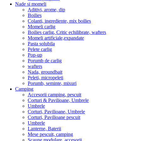
Nade si momeli
Aditivi, arome, dip
Boilies
Colanti, ingrediente, mix boilies
Momeli carlig
Boilies carlig, Critic echilibrate, wafters
Momeli artificiale,expandate
Pasta solubila
Pelete carlig
Pop-up
Porumb de carlig
wafters
Nada, groundbait
Peleti, micropeleti
Porumb, seminte, mixuri
Camping
Accesorii camping, pescuit
Corturi & Pavilioane, Umbrele
Umbrele
Corturi, Pavilioane, Umbrele
Corturi, Pavilioane pescuit
Umbrele
Lanterne, Baterii
Mese pescuit, camping
Scaune modulare, accesorii