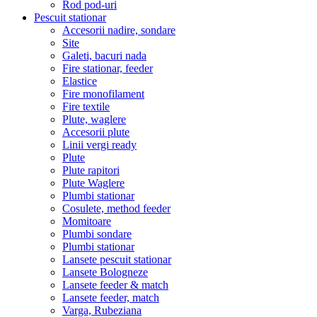
Rod pod-uri
Pescuit stationar
Accesorii nadire, sondare
Site
Galeti, bacuri nada
Fire stationar, feeder
Elastice
Fire monofilament
Fire textile
Plute, waglere
Accesorii plute
Linii vergi ready
Plute
Plute rapitori
Plute Waglere
Plumbi stationar
Cosulete, method feeder
Momitoare
Plumbi sondare
Plumbi stationar
Lansete pescuit stationar
Lansete Bologneze
Lansete feeder & match
Lansete feeder, match
Varga, Rubeziana