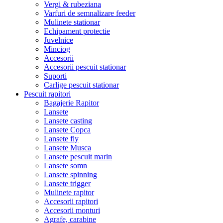
Vergi & rubeziana
Varfuri de semnalizare feeder
Mulinete stationar
Echipament protectie
Juvelnice
Minciog
Accesorii
Accesorii pescuit stationar
Suporti
Carlige pescuit stationar
Pescuit rapitori
Bagajerie Rapitor
Lansete
Lansete casting
Lansete Copca
Lansete fly
Lansete Musca
Lansete pescuit marin
Lansete somn
Lansete spinning
Lansete trigger
Mulinete rapitor
Accesorii rapitori
Accesorii monturi
Agrafe, carabine