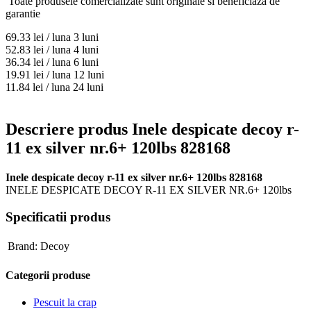
Toate produsele comercializate sunt originale si beneficiaza de
garantie
69.33
lei / luna
3 luni
52.83
lei / luna
4 luni
36.34
lei / luna
6 luni
19.91
lei / luna
12 luni
11.84
lei / luna
24 luni
Descriere produs Inele despicate decoy r-
11 ex silver nr.6+ 120lbs 828168
Inele despicate decoy r-11 ex silver nr.6+ 120lbs 828168
INELE DESPICATE DECOY R-11 EX SILVER NR.6+ 120lbs
Specificatii produs
Brand:
Decoy
Categorii produse
Pescuit la crap