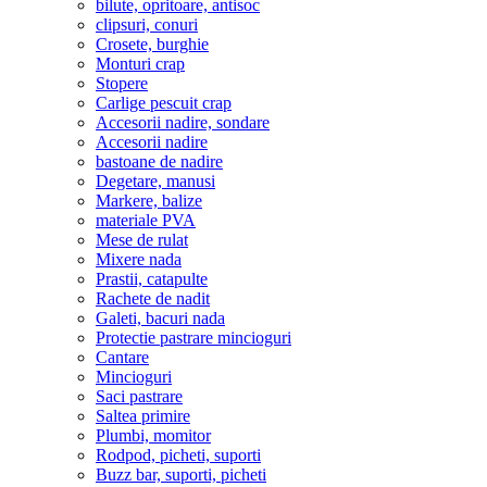
bilute, opritoare, antisoc
clipsuri, conuri
Crosete, burghie
Monturi crap
Stopere
Carlige pescuit crap
Accesorii nadire, sondare
Accesorii nadire
bastoane de nadire
Degetare, manusi
Markere, balize
materiale PVA
Mese de rulat
Mixere nada
Prastii, catapulte
Rachete de nadit
Galeti, bacuri nada
Protectie pastrare mincioguri
Cantare
Mincioguri
Saci pastrare
Saltea primire
Plumbi, momitor
Rodpod, picheti, suporti
Buzz bar, suporti, picheti