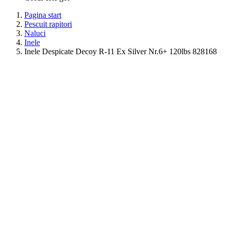
Pagina start
Pescuit rapitori
Naluci
Inele
Inele Despicate Decoy R-11 Ex Silver Nr.6+ 120lbs 828168