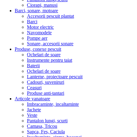
Ciorapi, manusi
Barci, sonare, motoare
Accesorii pescuit plantat
Barci
Motor electric
Navomodele
Pompe aer
Sonare, accesorii sonare
Produse, conexe pescuit
Ochelari de soare
Instrumente pentru taiat
Baterii
Ochelari de soare
Lanterne, proiectoare pescuit
Cadouri, suveniruri
Ceasuri
Produse anti-tantari
Articole vanatoare
Imbracaminte, incaltaminte
Jachete
Veste
Pantalon lungi, scurti
Camasa, Tricou
Sapca, Fes, Caciula