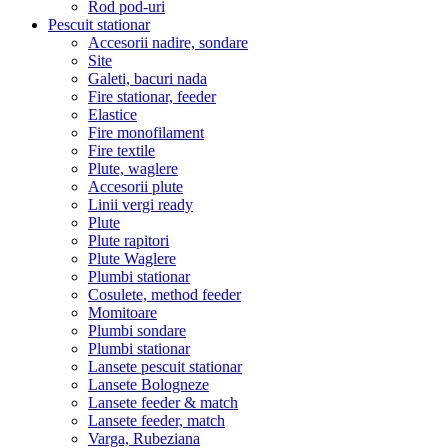
Rod pod-uri
Pescuit stationar
Accesorii nadire, sondare
Site
Galeti, bacuri nada
Fire stationar, feeder
Elastice
Fire monofilament
Fire textile
Plute, waglere
Accesorii plute
Linii vergi ready
Plute
Plute rapitori
Plute Waglere
Plumbi stationar
Cosulete, method feeder
Momitoare
Plumbi sondare
Plumbi stationar
Lansete pescuit stationar
Lansete Bologneze
Lansete feeder & match
Lansete feeder, match
Varga, Rubeziana