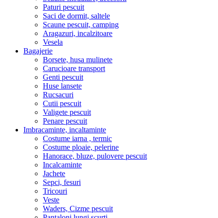
Paturi pescuit
Saci de dormit, saltele
Scaune pescuit, camping
Aragazuri, incalzitoare
Vesela
Bagajerie
Borsete, husa mulinete
Carucioare transport
Genti pescuit
Huse lansete
Rucsacuri
Cutii pescuit
Valigete pescuit
Penare pescuit
Imbracaminte, incaltaminte
Costume iarna , termic
Costume ploaie, pelerine
Hanorace, bluze, pulovere pescuit
Incalcaminte
Jachete
Sepci, fesuri
Tricouri
Veste
Waders, Cizme pescuit
Pantaloni lungi,scurti