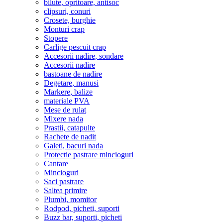
bilute, opritoare, antisoc
clipsuri, conuri
Crosete, burghie
Monturi crap
Stopere
Carlige pescuit crap
Accesorii nadire, sondare
Accesorii nadire
bastoane de nadire
Degetare, manusi
Markere, balize
materiale PVA
Mese de rulat
Mixere nada
Prastii, catapulte
Rachete de nadit
Galeti, bacuri nada
Protectie pastrare mincioguri
Cantare
Mincioguri
Saci pastrare
Saltea primire
Plumbi, momitor
Rodpod, picheti, suporti
Buzz bar, suporti, picheti