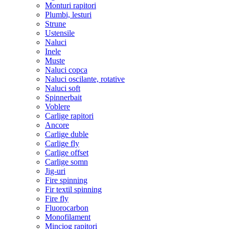
Monturi rapitori
Plumbi, lesturi
Strune
Ustensile
Naluci
Inele
Muste
Naluci copca
Naluci oscilante, rotative
Naluci soft
Spinnerbait
Voblere
Carlige rapitori
Ancore
Carlige duble
Carlige fly
Carlige offset
Carlige somn
Jig-uri
Fire spinning
Fir textil spinning
Fire fly
Fluorocarbon
Monofilament
Minciog rapitori