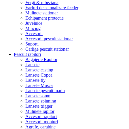
Vergi & rubeziana
Varfuri de semnalizare feeder
Mulinete stationar
Echipament protectie
Juvelnice
Minciog
Accesorii
Accesorii pescuit stationar
Suporti
Carlige pescuit stationar
Pescuit rapitori
Bagajerie Rapitor
Lansete
Lansete casting
Lansete Copca
Lansete fly
Lansete Musca
Lansete pescuit marin
Lansete somn
Lansete spinning
Lansete trigger
Mulinete rapitor
Accesorii rapitori
Accesorii monturi
Agrafe, carabine