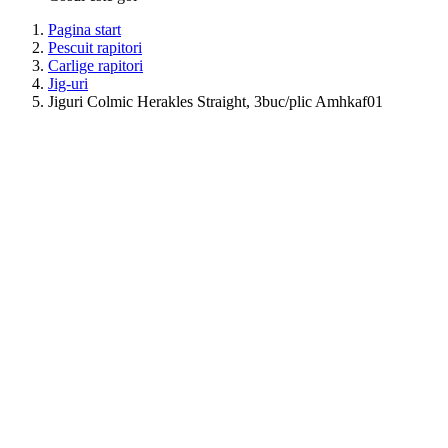
Pagina start
Pescuit rapitori
Carlige rapitori
Jig-uri
Jiguri Colmic Herakles Straight, 3buc/plic Amhkaf01