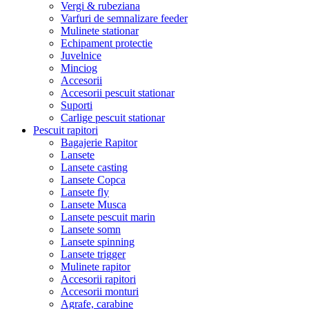
Vergi & rubeziana
Varfuri de semnalizare feeder
Mulinete stationar
Echipament protectie
Juvelnice
Minciog
Accesorii
Accesorii pescuit stationar
Suporti
Carlige pescuit stationar
Pescuit rapitori
Bagajerie Rapitor
Lansete
Lansete casting
Lansete Copca
Lansete fly
Lansete Musca
Lansete pescuit marin
Lansete somn
Lansete spinning
Lansete trigger
Mulinete rapitor
Accesorii rapitori
Accesorii monturi
Agrafe, carabine