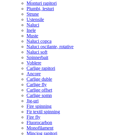
Monturi rapitori
Plumbi, lesturi
Strune
Ustensile
Naluci
Inele
Muste
Naluci copca
Naluci oscilante, rotative
Naluci soft
Spinnerbait
Voblere
Carlige rapitori
Ancore
Carlige duble
Carlige fly
Carlige offset
Carlige somn
Jig-uri
Fire spinning
Fir textil spinning
Fire fly
Fluorocarbon
Monofilament
Minciog rapitori