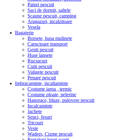
Paturi pescuit
Saci de dormit, saltele
Scaune pescuit, camping
Aragazuri, incalzitoare
Vesela
Bagajerie
Borsete, husa mulinete
Carucioare transport
Genti pescuit
Huse lansete
Rucsacuri
Cutii pescuit
Valigete pescuit
Penare pescuit
Imbracaminte, incaltaminte
Costume iarna , termic
Costume ploaie, pelerine
Hanorace, bluze, pulovere pescuit
Incalcaminte
Jachete
Sepci, fesuri
Tricouri
Veste
Waders, Cizme pescuit
Pantaloni lungi,scurti