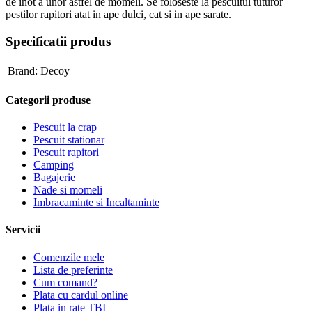
de inot a unor astfel de momeli. Se foloseste la pescuitul tuturor
pestilor rapitori atat in ape dulci, cat si in ape sarate.
Specificatii produs
Brand:
Decoy
Categorii produse
Pescuit la crap
Pescuit stationar
Pescuit rapitori
Camping
Bagajerie
Nade si momeli
Imbracaminte si Incaltaminte
Servicii
Comenzile mele
Lista de preferinte
Cum comand?
Plata cu cardul online
Plata in rate TBI