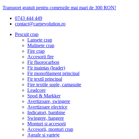
Transport gratuit pentru comenzile mai mari de 300 RON!
0743 444 449
contact@carpevolution.ro
Pescuit crap
Lansete crap
Mulinete crap
Fire crap
Accesorii fire
Fir fluorocarbon
Fir inaintas (leader)
Fir monofilament principal
Fir textil principal
Fire textile suple, camasuite
Leadcore
Spod & Markker
Avertizoare, swingere
Avertizoare electrice
Indicatori, bambine
Swingere, hangere
Monturi si accesorii
Accesorii, monturi crap
Agrafe si varteje