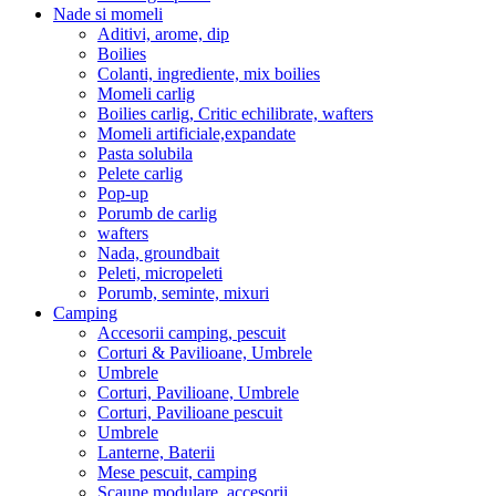
Nade si momeli
Aditivi, arome, dip
Boilies
Colanti, ingrediente, mix boilies
Momeli carlig
Boilies carlig, Critic echilibrate, wafters
Momeli artificiale,expandate
Pasta solubila
Pelete carlig
Pop-up
Porumb de carlig
wafters
Nada, groundbait
Peleti, micropeleti
Porumb, seminte, mixuri
Camping
Accesorii camping, pescuit
Corturi & Pavilioane, Umbrele
Umbrele
Corturi, Pavilioane, Umbrele
Corturi, Pavilioane pescuit
Umbrele
Lanterne, Baterii
Mese pescuit, camping
Scaune modulare, accesorii