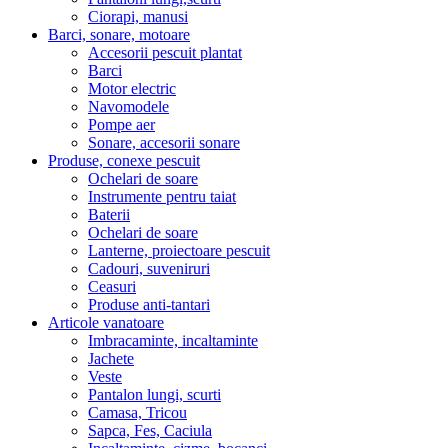
Ciorapi, manusi
Barci, sonare, motoare
Accesorii pescuit plantat
Barci
Motor electric
Navomodele
Pompe aer
Sonare, accesorii sonare
Produse, conexe pescuit
Ochelari de soare
Instrumente pentru taiat
Baterii
Ochelari de soare
Lanterne, proiectoare pescuit
Cadouri, suveniruri
Ceasuri
Produse anti-tantari
Articole vanatoare
Imbracaminte, incaltaminte
Jachete
Veste
Pantalon lungi, scurti
Camasa, Tricou
Sapca, Fes, Caciula