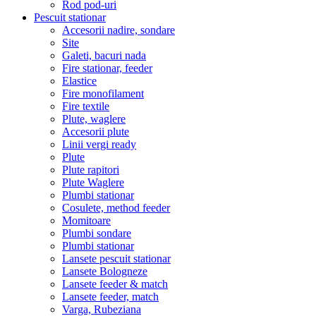
Rod pod-uri
Pescuit stationar
Accesorii nadire, sondare
Site
Galeti, bacuri nada
Fire stationar, feeder
Elastice
Fire monofilament
Fire textile
Plute, waglere
Accesorii plute
Linii vergi ready
Plute
Plute rapitori
Plute Waglere
Plumbi stationar
Cosulete, method feeder
Momitoare
Plumbi sondare
Plumbi stationar
Lansete pescuit stationar
Lansete Bologneze
Lansete feeder & match
Lansete feeder, match
Varga, Rubeziana