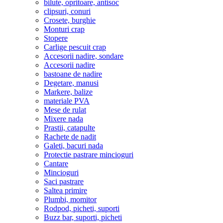
bilute, opritoare, antisoc
clipsuri, conuri
Crosete, burghie
Monturi crap
Stopere
Carlige pescuit crap
Accesorii nadire, sondare
Accesorii nadire
bastoane de nadire
Degetare, manusi
Markere, balize
materiale PVA
Mese de rulat
Mixere nada
Prastii, catapulte
Rachete de nadit
Galeti, bacuri nada
Protectie pastrare mincioguri
Cantare
Mincioguri
Saci pastrare
Saltea primire
Plumbi, momitor
Rodpod, picheti, suporti
Buzz bar, suporti, picheti