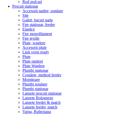
Rod pod-uri
Pescuit stationar
Accesorii nadire, sondare
Site
Galeti, bacuri nada
Fire stationar, feeder
Elastice
Fire monofilament
Fire textile
Plute, waglere
Accesorii plute
Linii vergi ready
Plute
Plute rapitori
Plute Waglere
Plumbi stationar
Cosulete, method feeder
Momitoare
Plumbi sondare
Plumbi stationar
Lansete pescuit stationar
Lansete Bologneze
Lansete feeder & match
Lansete feeder, match
Varga, Rubeziana