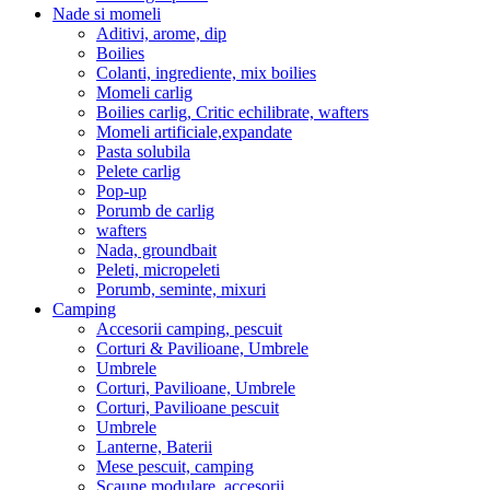
Nade si momeli
Aditivi, arome, dip
Boilies
Colanti, ingrediente, mix boilies
Momeli carlig
Boilies carlig, Critic echilibrate, wafters
Momeli artificiale,expandate
Pasta solubila
Pelete carlig
Pop-up
Porumb de carlig
wafters
Nada, groundbait
Peleti, micropeleti
Porumb, seminte, mixuri
Camping
Accesorii camping, pescuit
Corturi & Pavilioane, Umbrele
Umbrele
Corturi, Pavilioane, Umbrele
Corturi, Pavilioane pescuit
Umbrele
Lanterne, Baterii
Mese pescuit, camping
Scaune modulare, accesorii