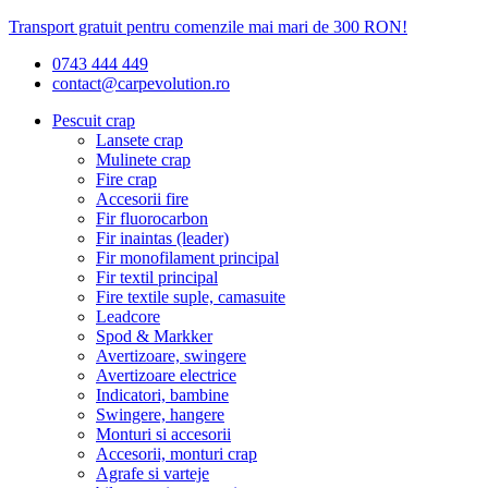
Transport gratuit pentru comenzile mai mari de 300 RON!
0743 444 449
contact@carpevolution.ro
Pescuit crap
Lansete crap
Mulinete crap
Fire crap
Accesorii fire
Fir fluorocarbon
Fir inaintas (leader)
Fir monofilament principal
Fir textil principal
Fire textile suple, camasuite
Leadcore
Spod & Markker
Avertizoare, swingere
Avertizoare electrice
Indicatori, bambine
Swingere, hangere
Monturi si accesorii
Accesorii, monturi crap
Agrafe si varteje