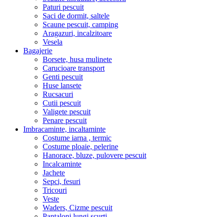
Paturi pescuit
Saci de dormit, saltele
Scaune pescuit, camping
Aragazuri, incalzitoare
Vesela
Bagajerie
Borsete, husa mulinete
Carucioare transport
Genti pescuit
Huse lansete
Rucsacuri
Cutii pescuit
Valigete pescuit
Penare pescuit
Imbracaminte, incaltaminte
Costume iarna , termic
Costume ploaie, pelerine
Hanorace, bluze, pulovere pescuit
Incalcaminte
Jachete
Sepci, fesuri
Tricouri
Veste
Waders, Cizme pescuit
Pantaloni lungi,scurti