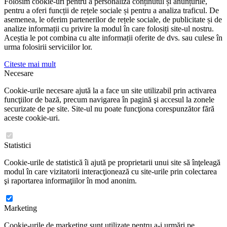
Folosim cookie-uri pentru a personaliza conținutul și anunțurile,
pentru a oferi funcții de rețele sociale și pentru a analiza traficul. De
asemenea, le oferim partenerilor de rețele sociale, de publicitate și de
analize informații cu privire la modul în care folosiți site-ul nostru.
Aceștia le pot combina cu alte informații oferite de dvs. sau culese în
urma folosirii serviciilor lor.
Citeste mai mult
Necesare
Cookie-urile necesare ajută la a face un site utilizabil prin activarea
funcţiilor de bază, precum navigarea în pagină şi accesul la zonele
securizate de pe site. Site-ul nu poate funcţiona corespunzător fără
aceste cookie-uri.
Statistici
Cookie-urile de statistică îi ajută pe proprietarii unui site să înţeleagă
modul în care vizitatorii interacţionează cu site-urile prin colectarea
şi raportarea informaţiilor în mod anonim.
Marketing
Cookie-urile de marketing sunt utilizate pentru a-i urmări pe