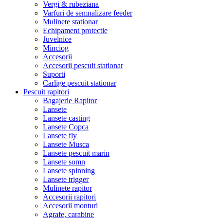
Vergi & rubeziana
Varfuri de semnalizare feeder
Mulinete stationar
Echipament protectie
Juvelnice
Minciog
Accesorii
Accesorii pescuit stationar
Suporti
Carlige pescuit stationar
Pescuit rapitori
Bagajerie Rapitor
Lansete
Lansete casting
Lansete Copca
Lansete fly
Lansete Musca
Lansete pescuit marin
Lansete somn
Lansete spinning
Lansete trigger
Mulinete rapitor
Accesorii rapitori
Accesorii monturi
Agrafe, carabine