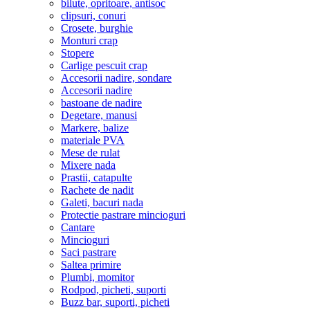
bilute, opritoare, antisoc
clipsuri, conuri
Crosete, burghie
Monturi crap
Stopere
Carlige pescuit crap
Accesorii nadire, sondare
Accesorii nadire
bastoane de nadire
Degetare, manusi
Markere, balize
materiale PVA
Mese de rulat
Mixere nada
Prastii, catapulte
Rachete de nadit
Galeti, bacuri nada
Protectie pastrare mincioguri
Cantare
Mincioguri
Saci pastrare
Saltea primire
Plumbi, momitor
Rodpod, picheti, suporti
Buzz bar, suporti, picheti