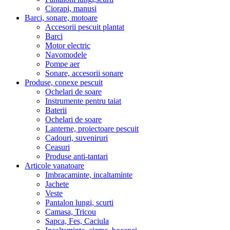
Ciorapi, manusi
Barci, sonare, motoare
Accesorii pescuit plantat
Barci
Motor electric
Navomodele
Pompe aer
Sonare, accesorii sonare
Produse, conexe pescuit
Ochelari de soare
Instrumente pentru taiat
Baterii
Ochelari de soare
Lanterne, proiectoare pescuit
Cadouri, suveniruri
Ceasuri
Produse anti-tantari
Articole vanatoare
Imbracaminte, incaltaminte
Jachete
Veste
Pantalon lungi, scurti
Camasa, Tricou
Sapca, Fes, Caciula