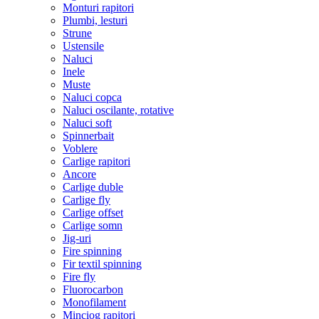
Monturi rapitori
Plumbi, lesturi
Strune
Ustensile
Naluci
Inele
Muste
Naluci copca
Naluci oscilante, rotative
Naluci soft
Spinnerbait
Voblere
Carlige rapitori
Ancore
Carlige duble
Carlige fly
Carlige offset
Carlige somn
Jig-uri
Fire spinning
Fir textil spinning
Fire fly
Fluorocarbon
Monofilament
Minciog rapitori