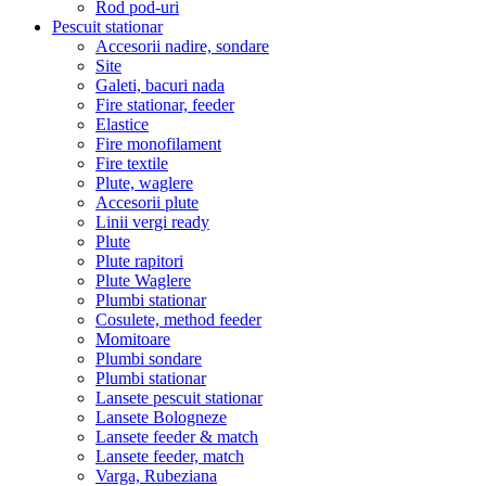
Rod pod-uri
Pescuit stationar
Accesorii nadire, sondare
Site
Galeti, bacuri nada
Fire stationar, feeder
Elastice
Fire monofilament
Fire textile
Plute, waglere
Accesorii plute
Linii vergi ready
Plute
Plute rapitori
Plute Waglere
Plumbi stationar
Cosulete, method feeder
Momitoare
Plumbi sondare
Plumbi stationar
Lansete pescuit stationar
Lansete Bologneze
Lansete feeder & match
Lansete feeder, match
Varga, Rubeziana