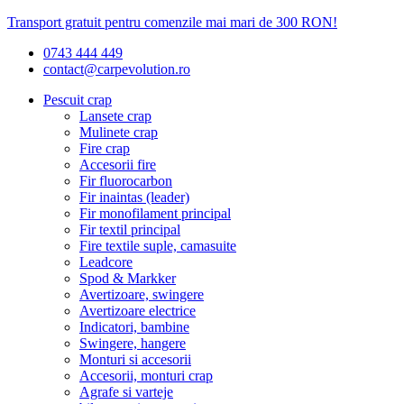
Transport gratuit pentru comenzile mai mari de 300 RON!
0743 444 449
contact@carpevolution.ro
Pescuit crap
Lansete crap
Mulinete crap
Fire crap
Accesorii fire
Fir fluorocarbon
Fir inaintas (leader)
Fir monofilament principal
Fir textil principal
Fire textile suple, camasuite
Leadcore
Spod & Markker
Avertizoare, swingere
Avertizoare electrice
Indicatori, bambine
Swingere, hangere
Monturi si accesorii
Accesorii, monturi crap
Agrafe si varteje