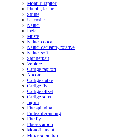
Monturi rapitori
Plumbi, lesturi
Strune
Ustensile
Naluci
Inele
Muste
Naluci copca
Naluci oscilante, rotative
Naluci soft
Spinnerbait
Voblere
Carlige rapitori
Ancore
Carlige duble
Carlige fly
Carlige offset
Carlige somn
Jig-uri
Fire spinning
Fir textil spinning
Fire fly
Fluorocarbon
Monofilament
Minciog rapitori