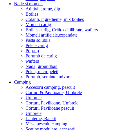
Nade si momeli
Aditivi, arome, dip
Boilies
Colanti, ingrediente, mix boilies
Momeli carlig
Boilies carlig, Critic echilibrate, wafters
Momeli artificiale,expandate
Pasta solubila
Pelete carlig
Pop-up
Porumb de carlig
wafters
Nada, groundbait
Peleti, micropeleti
Porumb, seminte, mixuri
Camping
Accesorii camping, pescuit
Corturi & Pavilioane, Umbrele
Umbrele
Corturi, Pavilioane, Umbrele
Corturi, Pavilioane pescuit
Umbrele
Lanterne, Baterii
Mese pescuit, camping
Scaune modulare, accesorii