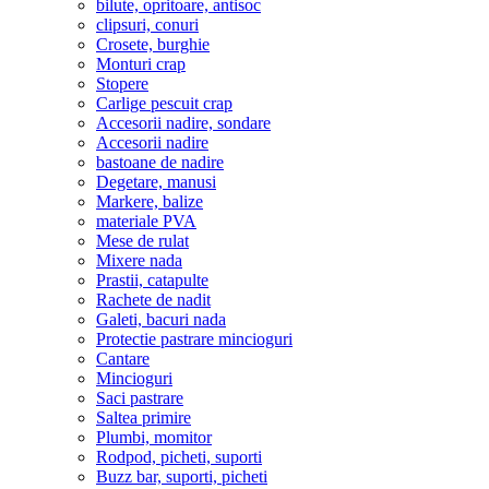
bilute, opritoare, antisoc
clipsuri, conuri
Crosete, burghie
Monturi crap
Stopere
Carlige pescuit crap
Accesorii nadire, sondare
Accesorii nadire
bastoane de nadire
Degetare, manusi
Markere, balize
materiale PVA
Mese de rulat
Mixere nada
Prastii, catapulte
Rachete de nadit
Galeti, bacuri nada
Protectie pastrare mincioguri
Cantare
Mincioguri
Saci pastrare
Saltea primire
Plumbi, momitor
Rodpod, picheti, suporti
Buzz bar, suporti, picheti