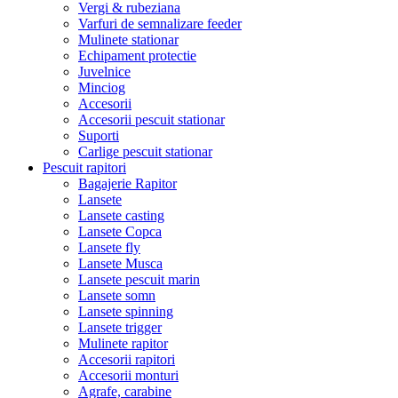
Vergi & rubeziana
Varfuri de semnalizare feeder
Mulinete stationar
Echipament protectie
Juvelnice
Minciog
Accesorii
Accesorii pescuit stationar
Suporti
Carlige pescuit stationar
Pescuit rapitori
Bagajerie Rapitor
Lansete
Lansete casting
Lansete Copca
Lansete fly
Lansete Musca
Lansete pescuit marin
Lansete somn
Lansete spinning
Lansete trigger
Mulinete rapitor
Accesorii rapitori
Accesorii monturi
Agrafe, carabine