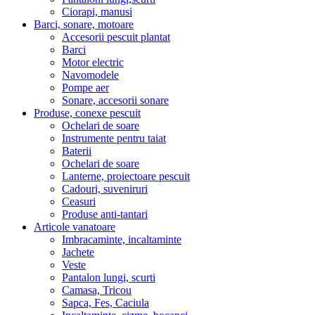
Ciorapi, manusi
Barci, sonare, motoare
Accesorii pescuit plantat
Barci
Motor electric
Navomodele
Pompe aer
Sonare, accesorii sonare
Produse, conexe pescuit
Ochelari de soare
Instrumente pentru taiat
Baterii
Ochelari de soare
Lanterne, proiectoare pescuit
Cadouri, suveniruri
Ceasuri
Produse anti-tantari
Articole vanatoare
Imbracaminte, incaltaminte
Jachete
Veste
Pantalon lungi, scurti
Camasa, Tricou
Sapca, Fes, Caciula