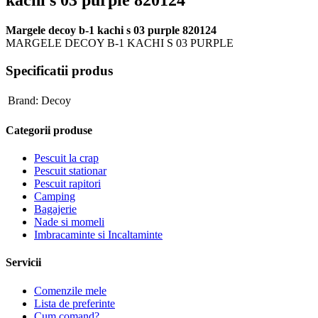
kachi s 03 purple 820124
Margele decoy b-1 kachi s 03 purple 820124
MARGELE DECOY B-1 KACHI S 03 PURPLE
Specificatii produs
Brand:
Decoy
Categorii produse
Pescuit la crap
Pescuit stationar
Pescuit rapitori
Camping
Bagajerie
Nade si momeli
Imbracaminte si Incaltaminte
Servicii
Comenzile mele
Lista de preferinte
Cum comand?