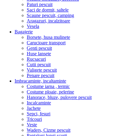
Paturi pescuit
Saci de dormit, saltele
Scaune pescuit, camping
Aragazuri, incalzitoare
Vesela
Bagajerie
Borsete, husa mulinete
Carucioare transport
Genti pescuit
Huse lansete
Rucsacuri
Cutii pescuit
Valigete pescuit
Penare pescuit
Imbracaminte, incaltaminte
Costume iarna , termic
Costume ploaie, pelerine
Hanorace, bluze, pulovere pescuit
Incalcaminte
Jachete
Sepci, fesuri
Tricouri
Veste
Waders, Cizme pescuit
Pantaloni lungi,scurti